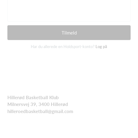
Tilmeld
Har du allerede en Holdsport-konto?
Log på
Hillerød Basketball Klub
Milnersvej 39, 3400 Hillerød
hilleroedbasketball@gmail.com