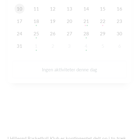
10
11
12
13
14
15
16
17
18
19
20
21
22
23
24
25
26
27
28
29
30
31
1
2
3
4
5
6
Ingen aktiviteter denne dag
I Hillerød Basketball Klub er kontingentet delt op i to træk