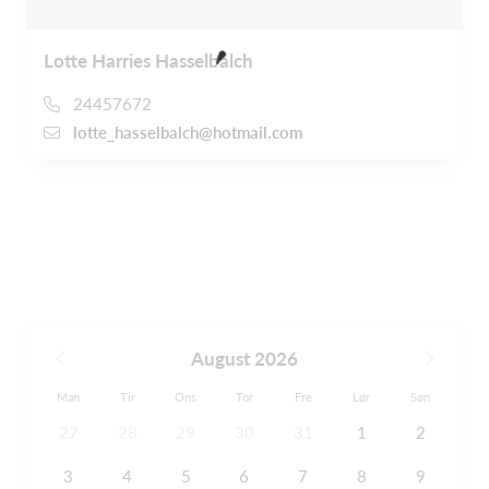
Lotte Harries Hasselbalch
24457672
lotte_hasselbalch@hotmail.com
August 2026
Man
Tir
Ons
Tor
Fre
Lør
Søn
27
28
29
30
31
1
2
3
4
5
6
7
8
9