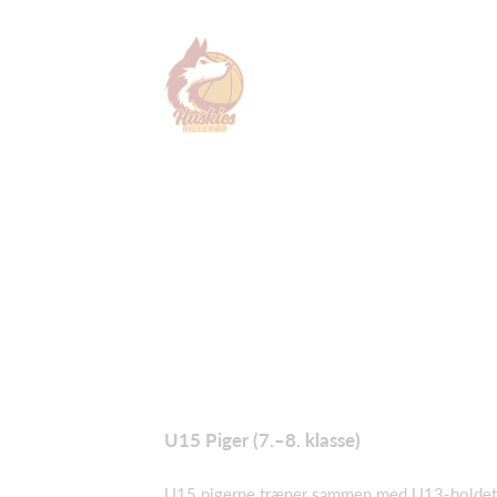
U15 Piger (7.–8. klasse)
U15 pigerne træner sammen med U13-holdet og