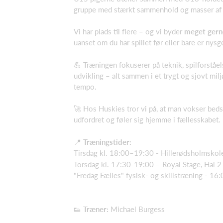
gruppe med stærkt sammenhold og masser af
Vi har plads til flere – og vi byder
meget gern
uanset om du har spillet før eller bare er nysg
💪 Træningen fokuserer på teknik, spilforståe
udvikling – alt sammen i et trygt og sjovt milj
tempo.
🚀 Hos Huskies tror vi på, at man vokser beds
udfordret og føler sig hjemme i fællesskabet.
📍
Træningstider:
Tirsdag kl. 18:00–19:30 - Hillerødsholmskol
Torsdag kl. 17:30-19:00 – Royal Stage, Hal 2
"Fredag Fælles" fysisk- og skillstræning - 16
👟
Træner:
Michael Burgess