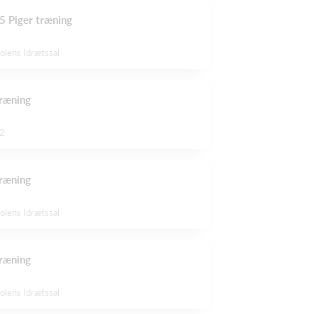
 Piger træning
olens Idrætssal
ræning
 2
ræning
olens Idrætssal
ræning
olens Idrætssal