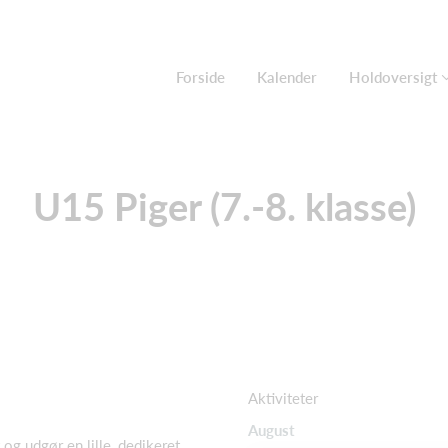
Forside
Kalender
Holdoversigt
U15 Piger (7.-8. klasse)
Aktiviteter
August
 udgør en lille, dedikeret