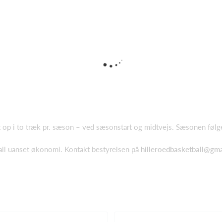
t op i to træk pr. sæson – ved sæsonstart og midtvejs. Sæsonen følger 
ball uanset økonomi. Kontakt bestyrelsen på
hilleroedbasketball@gm