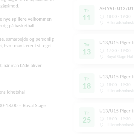
 gåpåmod.
AFLYST: U13/U15
Tir
11
18:00 - 19:30
e nye spillere velkommen
,
Hillerødsholmsk
errig på basketball.
lse, samarbejde og personlig
U13/U15 Piger t
Tor
ø, hvor man lærer i sit eget
13
17:30 - 19:00
Royal Stage Hal
t, når man både bliver
U13/U15 Piger t
Tir
18
18:00 - 19:30
Hillerødsholmsk
ens Idrætshal
:00-18:00 – Royal Stage
U13/U15 Piger t
Tir
25
18:00 - 19:30
Hillerødsholmsk