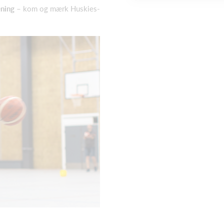
æning
– kom og mærk Huskies-