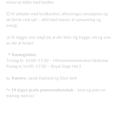
elsker at drible med bolden.
💥 Vi arbejder med boldkontrol, afleveringer, bevægelse og
de første små spil – altid med masser af opmuntring og
energi.
🤝 Vi lægger stor vægt på, at alle føler sig trygge, set og som
en del af holdet.
📍
Træningstider:
Tirsdag kl. 16:00–17:00 – Hillerødsholmskolens Idrætshal
Fredag kl.16:00–17:00 – Royal Stage Hal 2
👟
Trænere:
Jacob Duelund og Dion Seifi
🐾
14 dages gratis prøvemedlemskab
– kom og prøv en
træning med os!