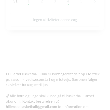
31
1
2
3
4
5
6
Ingen aktiviteter denne dag
I Hillerød Basketball Klub er kontingentet delt op i to træk
pr. sæson – ved sæsonstart og midtvejs. Sæsonen følger
skoleåret fra august til juni.
🏀Alle børn og unge skal kunne gå til basketball uanset
økonomi. Kontakt bestyrelsen på
hilleroedbasketball@gmail.com
for information om